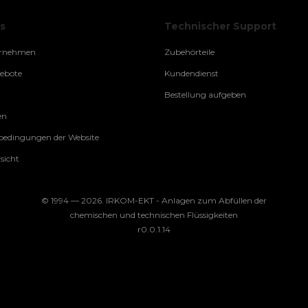
s
Technischer Support
ernehmen
Zubehörteile
gebote
Kundendienst
Bestellung aufgeben
en
edingungen der Website
sicht
© 1994 — 2026. IRKOM-EKT - Anlagen zum Abfüllen der
chemischen und technischen Flüssigkeiten
r0.0.1.14