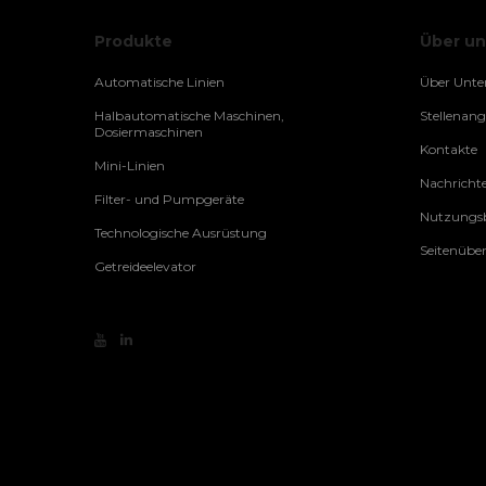
Produkte
Über un
Automatische Linien
Über Unt
Halbautomatische Maschinen,
Stellenan
Dosiermaschinen
Kontakte
Mini-Linien
Nachricht
Filter- und Pumpgeräte
Nutzungsb
Technologische Ausrüstung
Seitenüber
Getreideelevator