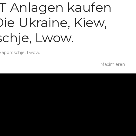
KT Anlagen kaufen
Die Ukraine, Kiew,
chje, Lwow.
 Saporoschje, Lwow.
Maximieren