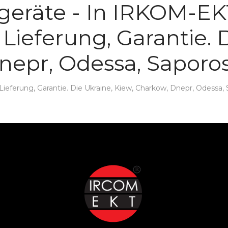
geräte - In IRKOM-E
. Lieferung, Garantie. 
nepr, Odessa, Saporos
ieferung, Garantie. Die Ukraine, Kiew, Charkow, Dnepr, Odessa,