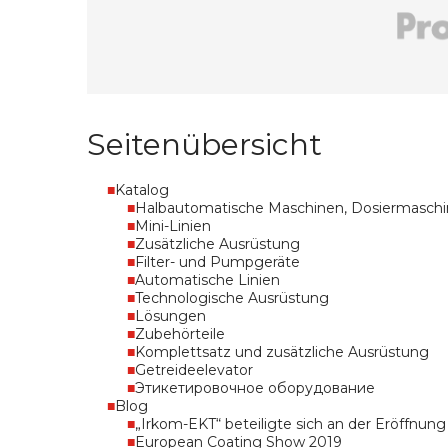
Seitenübersicht
Katalog
Halbautomatische Maschinen, Dosiermasch
Mini-Linien
Zusätzliche Ausrüstung
Filter- und Pumpgeräte
Automatische Linien
Technologische Ausrüstung
Lösungen
Zubehörteile
Komplettsatz und zusätzliche Ausrüstung
Getreideelevator
Этикетировочное оборудование
Blog
„Irkom-EKT“ beteiligte sich an der Eröffnun
European Coating Show 2019