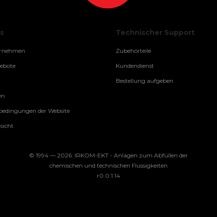
s
Technischer Support
ernehmen
Zubehörteile
gebote
Kundendienst
Bestellung aufgeben
en
edingungen der Website
sicht
© 1994 — 2026. IRKOM-EKT - Anlagen zum Abfüllen der
chemischen und technischen Flüssigkeiten
r0.0.1.14