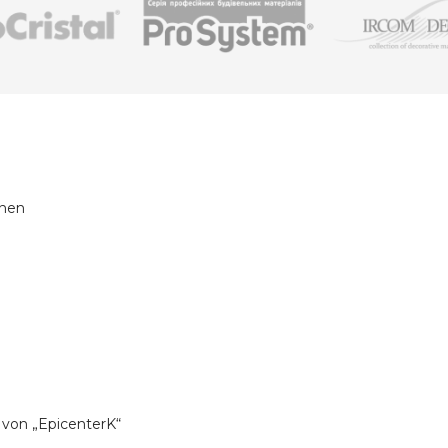
inen
g von „EpicenterK“