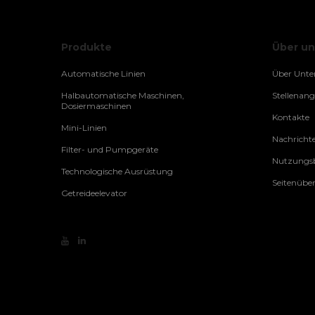
Produkte
Über un
Automatische Linien
Über Unt
Halbautomatische Maschinen,
Stellenan
Dosiermaschinen
Kontakte
Mini-Linien
Nachricht
Filter- und Pumpgeräte
Nutzungsb
Technologische Ausrüstung
Seitenüber
Getreideelevator