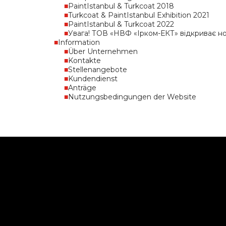
PaintIstanbul & Turkcoat 2018
Turkcoat & PaintIstanbul Exhibition 2021
PaintIstanbul & Turkcoat 2022
Увага! ТОВ «НВФ «Ірком-ЕКТ» відкриває но
Information
Über Unternehmen
Kontakte
Stellenangebote
Kundendienst
Anträge
Nutzungsbedingungen der Website