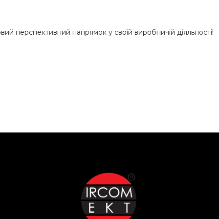
вий перспективний напрямок у своїй виробничій діяльності!