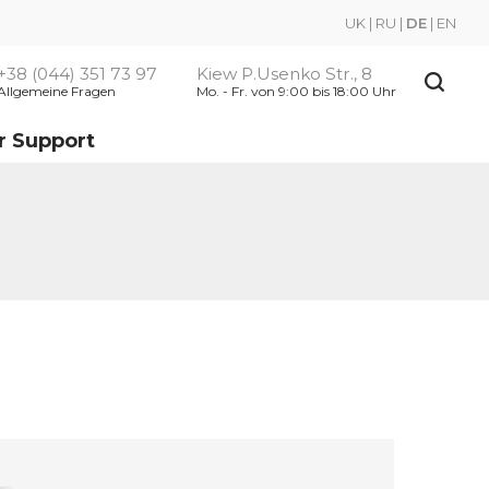
UK
|
RU
|
DE
|
EN
+38 (044) 351 73 97
Kiew P.Usenko Str., 8
Allgemeine Fragen
Mo. - Fr. von 9:00 bis 18:00 Uhr
r Support