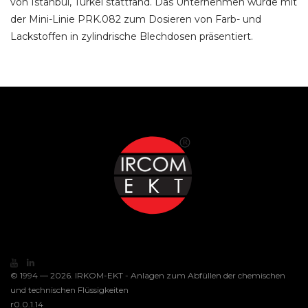
von Istanbul, Türkei stattfand.
Das Unternehmen wurde mit
der Mini-Linie PRK.082 zum Dosieren von Farb- und
Lackstoffen in zylindrische Blechdosen präsentiert.
© 1994 — 2026. IRKOM-EKT - Anlagen zum Abfüllen der chemischen
und technischen Flüssigkeiten
r0.0.1.14