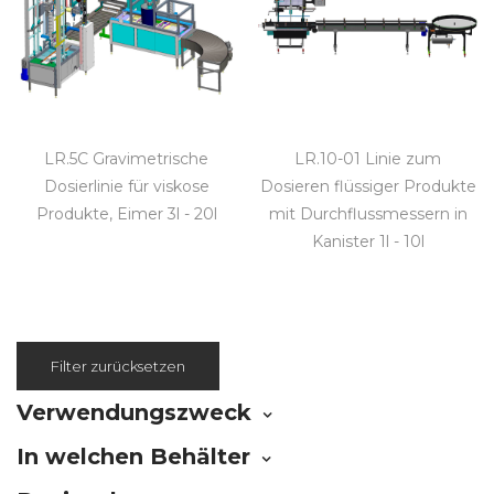
LR.5C Gravimetrische
LR.10-01 Linie zum
Dosierlinie für viskose
Dosieren flüssiger Produkte
Produkte, Eimer 3l - 20l
mit Durchflussmessern in
Kanister 1l - 10l
Filter zurücksetzen
Verwendungszweck
In welchen Behälter