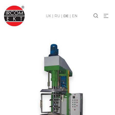
UK
|
RU
|
DE
|
EN