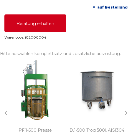
auf Bestellung
Beratung erhalten
Warencode:
i02000004
Bitte auswählen komplettsatz und zusätzliche ausrüstung:
PF.1-500 Presse
D.1-500 Trog 500l, AISI304
P