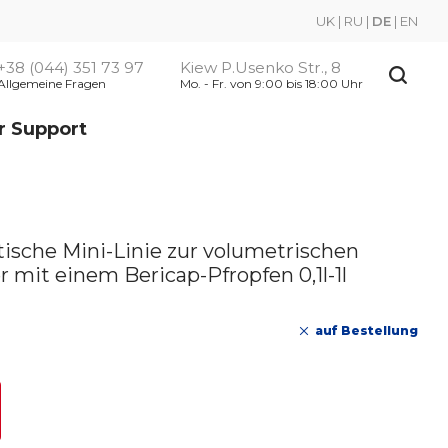
UK
|
RU
|
DE
|
EN
+38 (044) 351 73 97
Kiew P.Usenko Str., 8
Allgemeine Fragen
Mo. - Fr. von 9:00 bis 18:00 Uhr
r Support
ische Mini-Linie zur volumetrischen
 mit einem Bericap-Pfropfen 0,1l-1l
auf Bestellung