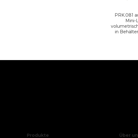
PRK.081 a
Mini-L
volumetrisc
in Behälter
Produkte
Über un