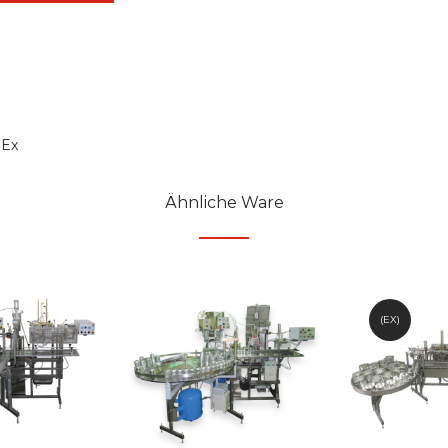
 Ex
Ähnliche Ware
(EX)