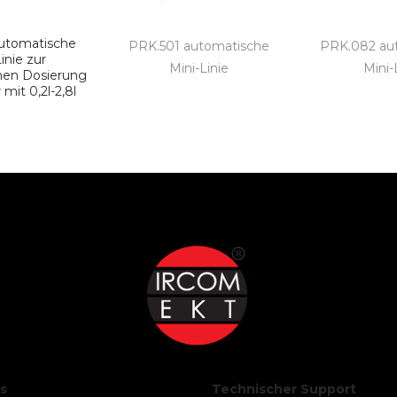
utomatische
PRK.501 automatische
PRK.082 au
inie zur
Mini-Linie
Mini-
hen Dosierung
 mit 0,2l-2,8l
s
Technischer Support