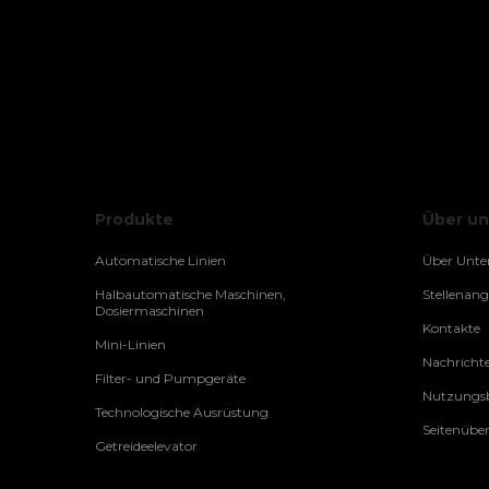
Produkte
Über un
Automatische Linien
Über Unt
Halbautomatische Maschinen,
Stellenan
Dosiermaschinen
Kontakte
Mini-Linien
Nachricht
Filter- und Pumpgeräte
Nutzungsb
Technologische Ausrüstung
Seitenüber
Getreideelevator