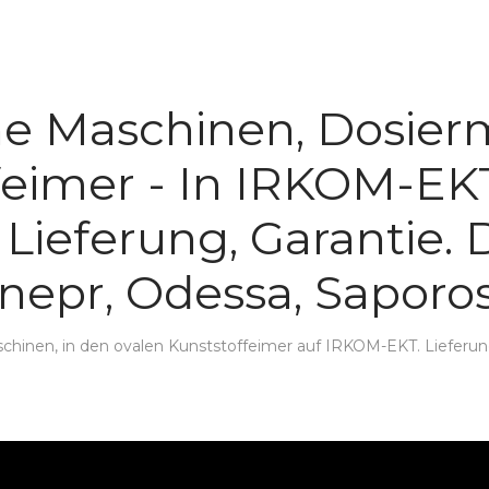
e Maschinen, Dosierm
feimer - In IRKOM-E
. Lieferung, Garantie. 
nepr, Odessa, Saporos
inen, in den ovalen Kunststoffeimer auf IRKOM-EKT. Lieferung,