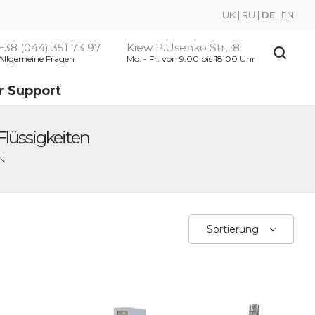
UK
|
RU
|
DE
|
EN
+38 (044) 351 73 97
Kiew P.Usenko Str., 8
Allgemeine Fragen
Mo. - Fr. von 9:00 bis 18:00 Uhr
r Support
lüssigkeiten
N
Sortierung