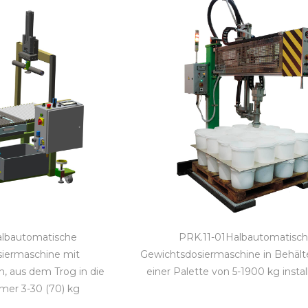
lbautomatische
PRK.11-01Halbautomatisc
iermaschine mit
Gewichtsdosiermaschine in Behälte
n, aus dem Trog in die
einer Palette von 5-1900 kg install
mer 3-30 (70) kg