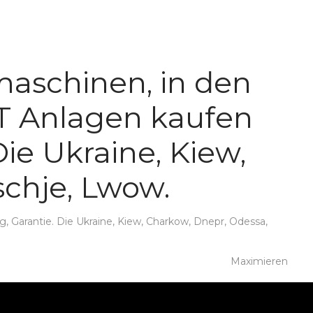
aschinen, in den
KT Anlagen kaufen
Die Ukraine, Kiew,
chje, Lwow.
 Garantie. Die Ukraine, Kiew, Charkow, Dnepr, Odessa,
Maximieren