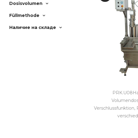
Dosisvolumen
Füllmethode
Наличие на складе
PRK.U08Ha
Volumendos
Verschlussfunktion, 
verschie