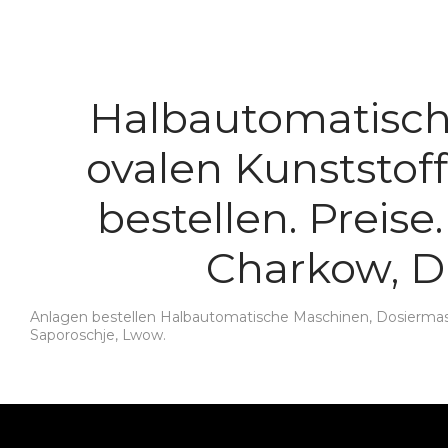
Halbautomatisch
ovalen Kunststof
bestellen. Preise
Charkow, D
Anlagen bestellen Halbautomatische Maschinen, Dosiermasch
Saporoschje, Lwow.