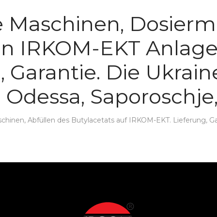
 Maschinen, Dosierma
 In IRKOM-EKT Anlage
, Garantie. Die Ukrai
 Odessa, Saporoschje
inen, Abfüllen des Butylacetats auf IRKOM-EKT. Lieferung, Gar