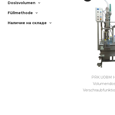
Dosisvolumen
Füllmethode
Наличие на складе
PRK.U08M H
Volumendos
Verschraubfunktio