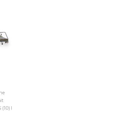
he
it
(10) l