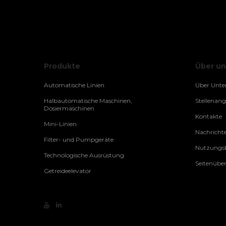
Produkte
Über un
Automatische Linien
Über Unt
Halbautomatische Maschinen,
Stellenan
Dosiermaschinen
Kontakte
Mini-Linien
Nachricht
Filter- und Pumpgeräte
Nutzungsb
Technologische Ausrüstung
Seitenüber
Getreideelevator