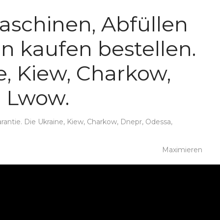
schinen, Abfüllen
n kaufen bestellen.
ne, Kiew, Charkow,
, Lwow.
antie. Die Ukraine, Kiew, Charkow, Dnepr, Odessa,
Maximieren