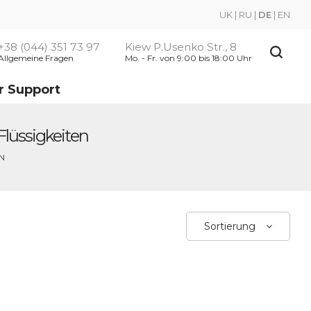
UK
|
RU
|
DE
|
EN
+38 (044) 351 73 97
Kiew P.Usenko Str., 8
Allgemeine Fragen
Mo. - Fr. von 9:00 bis 18:00 Uhr
r Support
lüssigkeiten
N
Sortierung