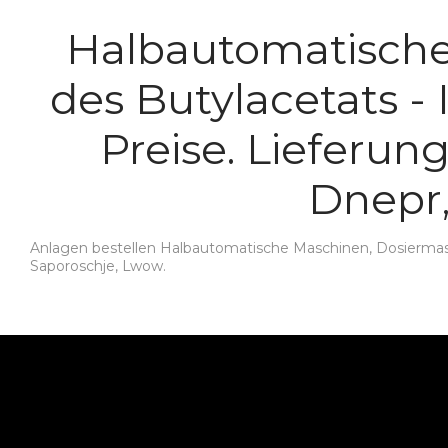
Halbautomatische
des Butylacetats -
Preise. Lieferung
Dnepr,
Anlagen bestellen Halbautomatische Maschinen, Dosiermasch
Saporoschje, Lwow.