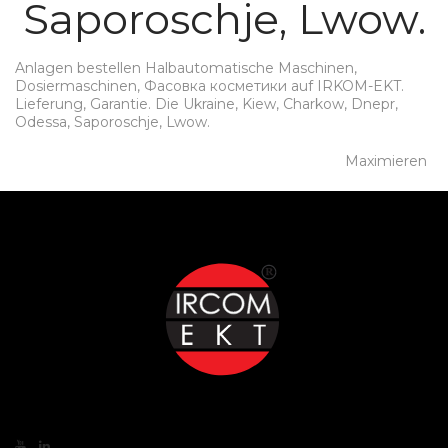
Saporoschje, Lwow.
Anlagen bestellen Halbautomatische Maschinen,
Dosiermaschinen, Фасовка косметики auf IRKOM-EKT.
Lieferung, Garantie. Die Ukraine, Kiew, Charkow, Dnepr,
Odessa, Saporoschje, Lwow.
Maximieren