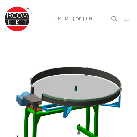
UK
|
RU
|
DE
|
EN