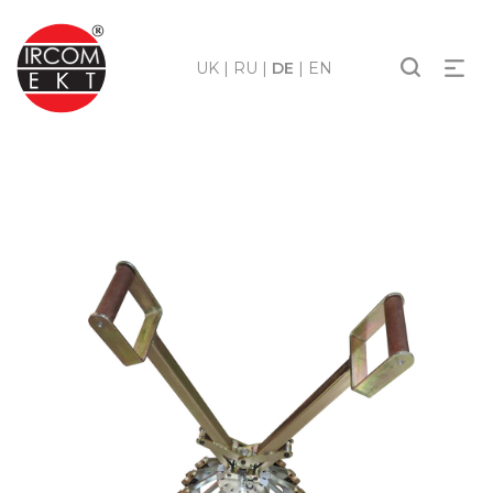
UK
|
RU
|
DE
|
EN